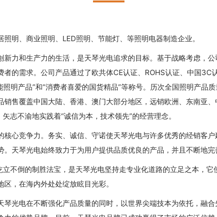
居照明、商业照明、LED照明、节能灯、等照明电器制造企业。
创新力和生产力的生活，是天琴光电追求的目标。基于战略考虑，公
求。公司产品通过了欧共体CE认证、ROHS认证、中国3C认证、ISO
明产品”和“消费者喜爱的国货精品”等称号。历次全国照明产品质量检查中
品销售覆盖中国大陆、香港、澳门大部分地区，远销欧洲、东南亚、
，矢志不渝地实践着“诚信为本，技术领先”的经营理念。
的核心竞争力。务实、诚信、守诺使天琴光电与许多优秀的经销客户
势。天琴光电始终致力于为用户提供品质优良的产品，并且不断地完
终屹立不倒的制胜法宝，是天琴光电坚持走专业化道路的立足之本，它
地区，在海内外处处绽放眩目光彩。
天琴光电在不断强化产品质量的同时，以世界尖端技本为依托，融合