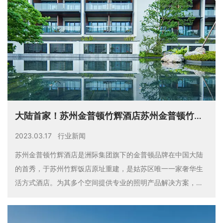
大陆首家！苏州金普顿竹辉酒店苏州金普顿竹辉
酒店是洲际集团旗下的金普顿品牌
2023.03.17
行业新闻
苏州金普顿竹辉酒店是洲际集团旗下的金普顿品牌在中国大陆
的首秀，于苏州竹辉饭店原址重建，是姑苏区唯一一家奢华生
活方式酒店。为其多个空间提供专业的照明产品解决方案，缔
造典雅与舒适并存的美学生活空间。一座苏州城，半部园林
史。苏州是中国著名的历史文化名城，素来以山水秀丽、园林