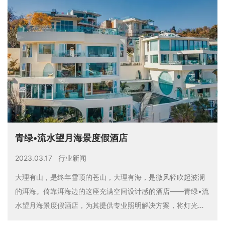
典雅而闻名天下。沧浪亭畔，网师园旁，精致园林设计的原苏
州竹辉饭店更是一代苏州人心中难忘的回忆，承载着老苏州人
30多年的记忆和情怀。
青绿•流水望月海景度假酒店
2023.03.17
行业新闻
大理有山，是终年雪顶的苍山，大理有海，是微风轻吹起波澜
的洱海。倚靠洱海边的这座充满空间设计感的酒店——青绿•流
水望月海景度假酒店，为其提供专业照明解决方案，将灯光、
建筑、自然生态融为一体，矗立于洱海边灿然生辉。